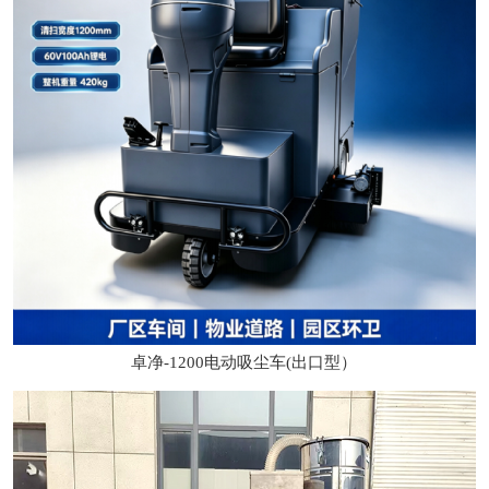
卓净-1200电动吸尘车(出口型）